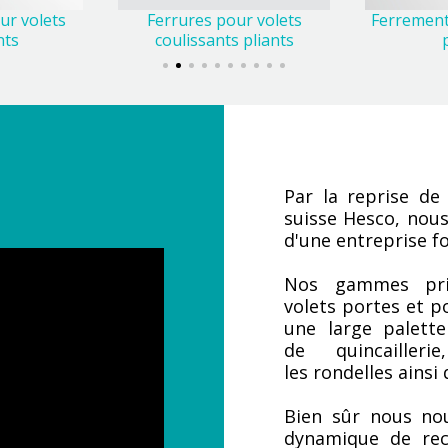
Ferrures pour volets
ur volets
Ferrement
coulissants pliants
nts
Par la reprise de l
suisse Hesco, nous
d'une entreprise fo
Nos gammes prin
volets portes et p
une large palette
de quincailleri
les rondelles ainsi
Bien sûr nous nou
dynamique de rec