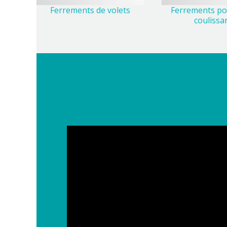
Ferrements de volets
Ferrements po
coulissa