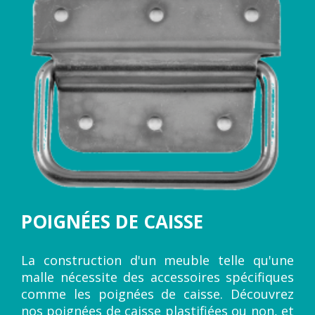
POIGNÉES DE CAISSE
La construction d'un meuble telle qu'une
malle nécessite des accessoires spécifiques
comme les poignées de caisse. Découvrez
nos poignées de caisse plastifiées ou non, et