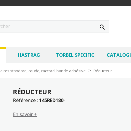
search
S
HASTRAG
TORBEL SPECIFIC
CATALOG
laires standard, coude, raccord, bande adhésive
Réducteur
RÉDUCTEUR
Référence :
145RED180-
En savoir +