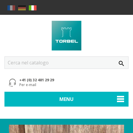
search
+41 (0) 32 481 29 29
Per e-mail
MENU