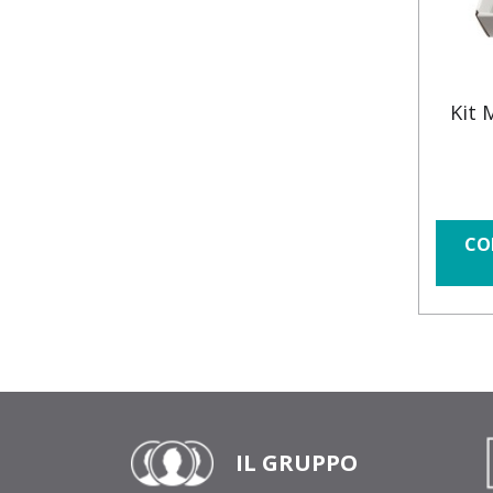
Kit 
CO
IL GRUPPO