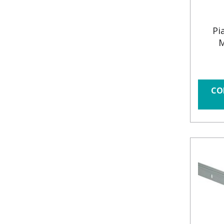
Pi
M
CO