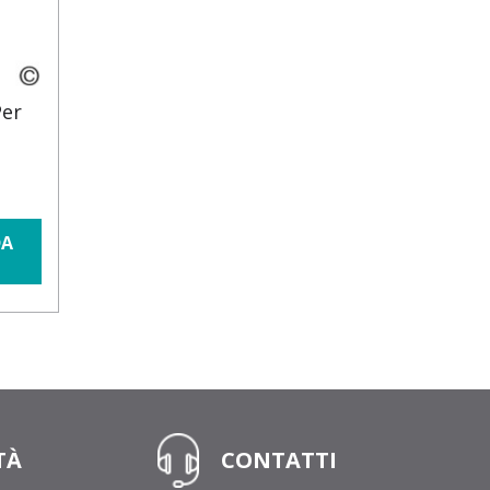
Per
DA
TÀ
CONTATTI